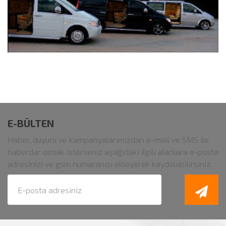
E-BÜLTEN
Haber, duyuru ve kampanyalarımızdan e-mail ve SMS ile
haberdar olmak isterseniz aşağıdaki ilgili alanlara e-posta
adresinizi ve gsm numaranızı ekleyerek kaydolabilirsiniz.